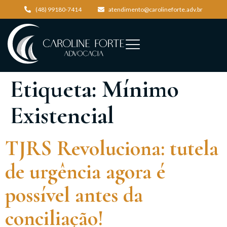
(48) 99180-7414
atendimento@carolineforte.adv.br
Etiqueta:
Mínimo
Existencial
TJRS Revoluciona: tutela
de urgência agora é
possível antes da
conciliação!